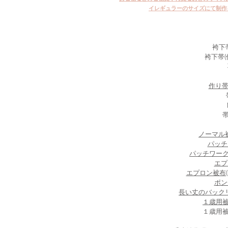
イレギュラーのサイズにて制作
袴下帯
袴下帯(
作り帯：
帯
ノーマル被
パッチ
パッチワーク被
エプ
エプロン被布(
ポン
長い丈のバックリボ
​１歳用被
１歳用被