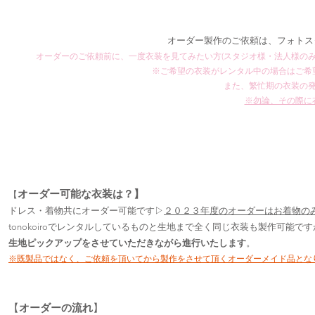
オーダー
製作のご依頼は、フォトス
オーダーの
ご依頼前に、一度衣装を見てみたい方(スタジオ様・法人様のみ
※ご希望の衣装がレンタル中の場合はご希
また、繁忙期の衣装の
※勿論、その際に
オーダー可能な衣装は？】
【
ドレス・着物共にオーダー可能です▷
２０２３年度のオーダーはお着物の
tonokoiroでレンタルしているものと生地まで全く同じ衣装も製作可能で
生地ピックアップをさせていただきながら進行いたします
。
※既製品ではなく、ご依頼を頂いてから製作をさせて頂くオーダーメイド品となりま
【
オーダーの流れ
】