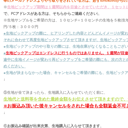
帯のメールアドレスよりやり取りをされている方は、必ずtonokoiroか
※
生地ピックアップ期間は１週間以内を目途とさせていただき、１セット
で、PCアドレスがある方は、そちらからご連絡ください
)。
※生地サンプルをご希望の方は、１０センチ×１０センチの生地を５枚(生
円/５枚：３０００円
●生地ピックアップの際に、ヒアリングした内容とどんどんイメージが変
それに合わせて再度生地ピックアップさせて頂きますが、生地ピックアッ
●生地ピックアップのやり取りの際には、生地在庫がなくなることもござ
●
生地ピックアップはエンドレスに行うものではありません。１週間が目
途中に生地イメージが変わり再ピックアップをご希望の際にも、次の方と
めください。
●生地が決まらなかった場合、キャンセルをご希望の際にも、生地ピック
↓
⑤生地が全て決まったら、生地購入に入らせていただく前に、
生地代と送料等を含めた最終金額をお伝えさせて頂きますので、to
お振込み頂いた後キャンセルをされた場合も全額返金不可
※
↓
⑥
お振込み確認が出来次第、生地購入に入らせて頂きます
。