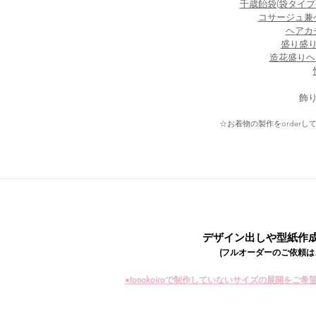
千歳飴袋(袋タイプ
コサージュ兼
ヘアカ
​盛り盛
​造花盛りヘ
飾り
☆お着物の製作をorder
​デザイン出しや型紙作
(フルオーダーのご依頼は
​●tonokoiroで制作していないサイズの展開