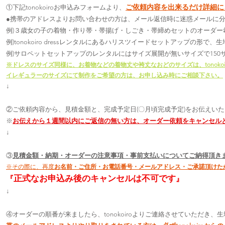
ご依頼内容を出来るだけ詳細に
①下記tonokoiroお申込みフォームより、
●携帯のアドレスよりお問い合わせの方は、メール返信時に迷惑メールに
例)３歳女の子の着物・作り帯・帯揚げ・しごき・帯締めセットのオーダー
例)tonokoiro dressレンタルにあるハリスツイードセットアップの形で、
例)サロペットセットアップのレンタルにはサイズ展開が無いサイズで150
※ドレスのサイズ同様に、お着物などの着物丈や袴丈なおどのサイズは、tonoko
イレギュラーのサイズにて制作をご希望の方は、お申し込み時にご相談下さい。
↓
②ご依頼内容から、見積金額と、完成予定日(〇月頃完成予定)をお伝えい
​※
お伝えから１週間以内にご返信の無い方は、オーダー依頼をキャンセル
↓
③
見積金額・納期・オーダーの注意事項・事前支払いについてご納得頂き
※その際に、再度
お名前・ご住所・お電話番号・メールアドレス・ご承諾頂けた
正式なお申込み後のキャンセルは不可です
『
』
↓
④オーダーの順番が来ましたら、tonokoiroよりご連絡させていただき