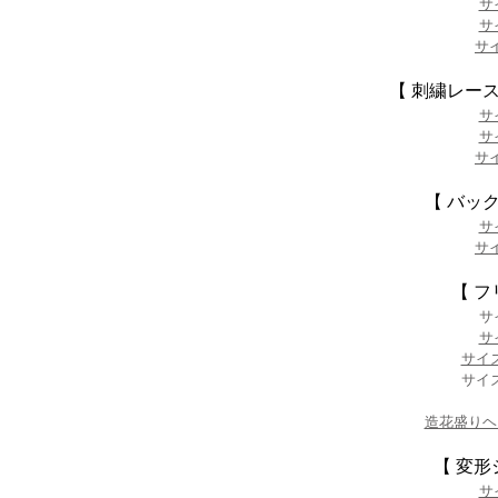
サ
サ
サイ
【 刺繍レー
サ
サ
サイ
【 バッ
サ
サイ
【 フ
サ
サ
サイズ
サイズ
造花盛りヘ
【 変形
サ