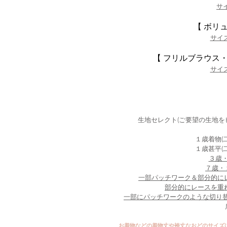
サイ
【 ボリ
サイズ
【 フリルブラウス
サイズ
​生地セレクト(ご要望の生地
１歳着物(二
１歳甚平(二
３歳・
７歳・１
一部パッチワーク＆部分的にレ
部分的にレースを重ね
一部にパッチワークのような切り替
お着物などの着物丈や袴丈なおどのサイズは、