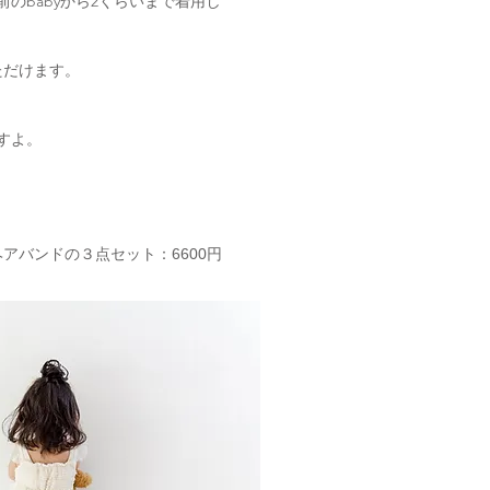
のbabyから2くらいまで着用し
ただけます。
すよ。
ヘアバンドの３点セット
：6600円