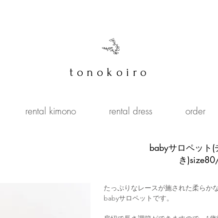
tonokoiro
rental kimono
rental dress
order
​babyサロペット(
き)size80
たっぷりなレースが施された柔らか
babyサロペットです。