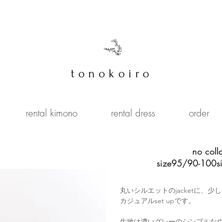
tonokoiro
rental kimono
rental dress
order
​no coll
size95/90-100
s
丸いシルエットのjacketに、
カジュアルset upです。
生地は濃いグレーのシンプルな