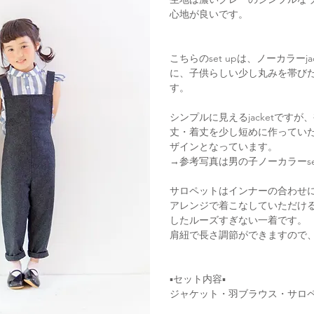
心地が良いです。
こちらのset upは、ノーカラーj
に、子供らしい少し丸みを帯び
す。
シンプルに見えるjacketです
丈・着丈を少し短めに作ってい
ザインとなっています。
→参考写真は男の子ノーカラーse
サロペットはインナーの合わせにカ
アレンジで着こなしていただけ
したルーズすぎない一着です。
肩紐で長さ調節ができますので
▪セット内容▪
ジャケット・羽ブラウス・サロ