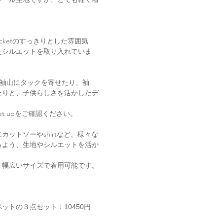
acketのすっきりとした雰囲気
たシルエットを取り入れていま
が、袖山にタックを寄せたり、袖
たりと、子供らしさを活かしたデ
t upをご確認ください。
ットソーやshirtなど、様々な
るよう、生地やシルエットを活か
、幅広いサイズで着用可能です。
ペットの３点セット
：10450円