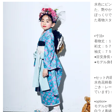
水色にピン
た、艶やか
​ぽっくり
た着物スタ
▪寸法▪
着物丈：１
裄丈：５７
​袖丈：７
●目安身長
●モデル身
▪セット内容
水色花柄
着
ごき・レー
ています)：
▪option▪
​モデルが
白ラメ鼻緒