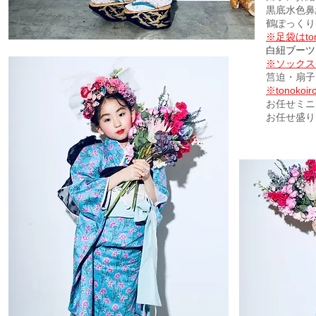
黒底水色鼻
鶴ぽっくり(
※足袋はto
白紐ブーツ(
​※ソック
筥迫・扇子
※tonok
お任せミニ
お任せ盛り