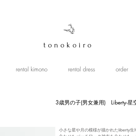
tonokoiro
rental kimono
rental dress
order
​3歳男の子(男女兼用) Liberty-星
小さな星や月の模様が描かれたlibert