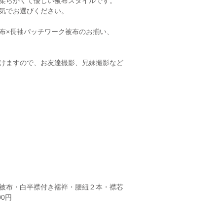
柔らかくて優しい被布スタイルです。
気でお選びください。
布×長袖パッチワーク被布のお揃い、
けますので、お友達撮影、兄妹撮影など
被布・白半襟付き襦袢・腰紐２本・襟芯
円​