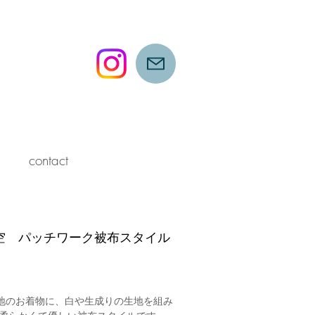
contact
空
パッチワーク
被布
スタイル
y生地のお着物に、白や生成りの生地を組み