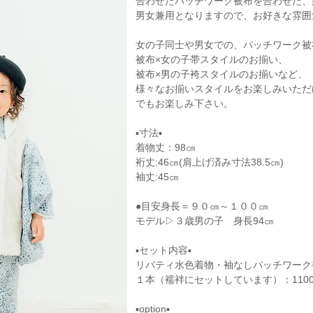
合わせたパッチワーク被布を合わせた、
男女兼用となりますので、お好きな雰囲
女の子同士や男女での、パッチワーク被
被布×女の子帯スタイルのお揃い、
被布×男の子袴スタイルのお揃いなど、
様々なお揃いスタイルをお楽しみいただ
でもお楽しみ下さい。
▪寸法▪
​着物丈：98㎝
裄丈:46㎝(肩上げ済み寸法38.5㎝)
袖丈:45㎝
●目安身長＝９０㎝～１００㎝
モデル▷３歳男の子 身長94㎝
▪セット内容▪
リバティ水色着物・袖なしパッチワーク
１本（襦袢にセットしています）：11000
▪option▪