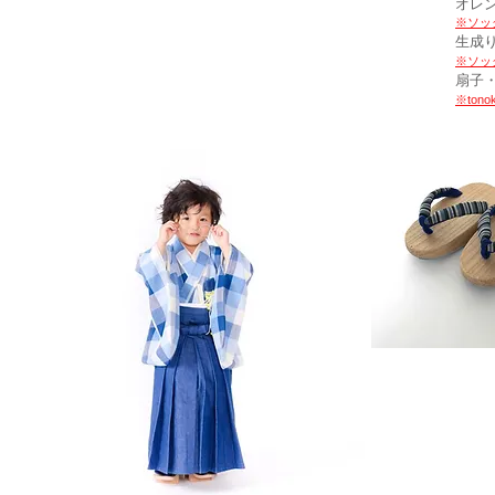
オレン
※ソッ
生成り
※ソッ
​扇子
※ton