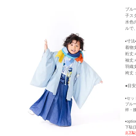
ブル
子ス
水色
ルで
▪寸法
着物丈
裄丈:
袖丈:
羽織
袴丈：
●目
▪セッ
ブル
袢・腰
▪optio
下駄(1
※下駄