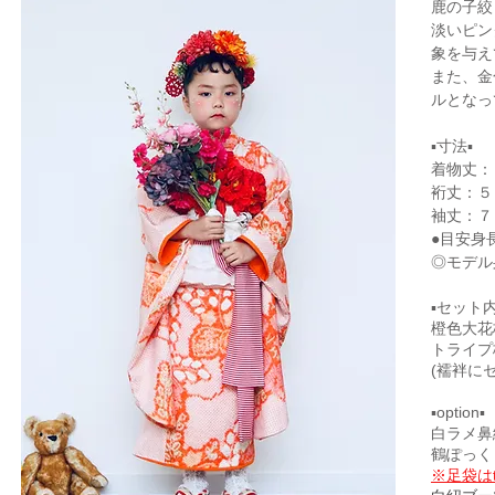
鹿の子絞
淡いピン
象を与え
また、金
ルとなっ
▪寸法▪
着物丈：
裄丈：５
​袖丈：
●目安身
​◎モデ
▪セット内
橙色大花
トライプ
(襦袢にセ
▪option▪
白ラメ鼻
鶴ぽっくり
※足袋は