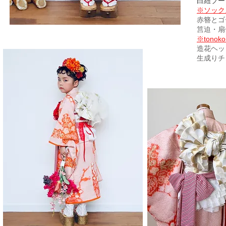
白紐ブーツ
※ソック
赤簪とゴ
筥迫・扇
※tono
造花ヘッ
生成りチ