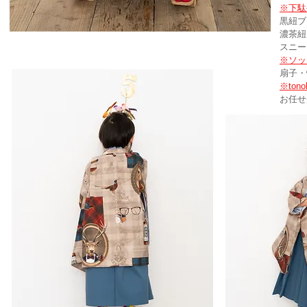
※下駄
黒紐ブ
濃茶紐
スニー
※ソッ
​扇子・
※to
お任せ