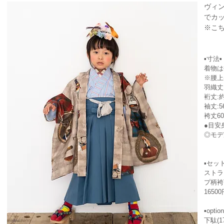
ヴィ
でカ
※こ
▪寸法▪
着物は
※腰上
羽織丈:
裄丈:約
袖丈:5
袴丈6
​●目
◎モデ
▪セッ
ストラ
プ柄袴
16500
▪option
下駄(1