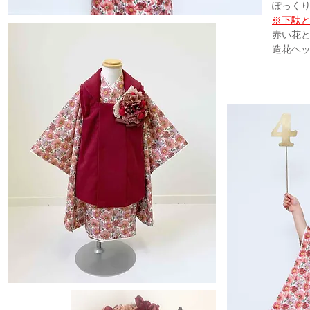
ぽっくり(
※下駄と
赤い花と
造花ヘッ