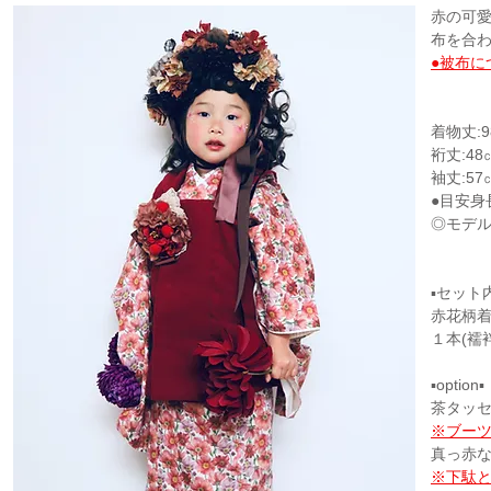
赤の可
布を合
●被布
着物丈:9
裄丈:48
袖丈:57
●目安身
◎モデ
▪セット
赤花柄
１本(襦
▪option▪
茶タッセ
※ブー
真っ赤な草
※下駄と