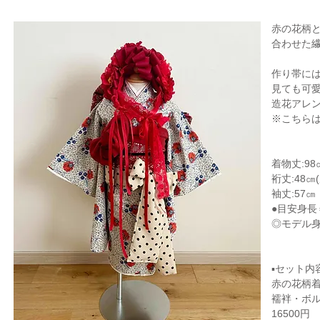
赤の花柄
合わせた
作り帯に
見ても可
造花アレ
​※こちら
着物丈:98
裄丈:48㎝
袖丈:57㎝
●目安身長
◎モデル
▪セット内
赤の花柄
襦袢・ボル
16500円​