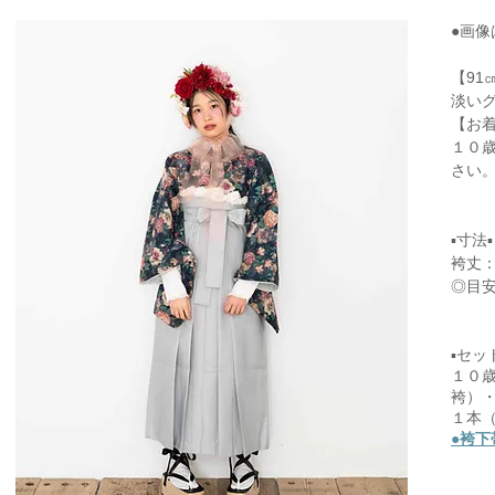
●画像
【91
淡い
【お
１０歳
さい
▪寸法▪
袴丈：
◎目
▪セッ
１０
袴）
１本（
●袴