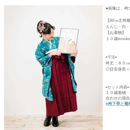
●画像は、袴
【80㎝丈袴
えんじ・白・
【お着物】
１０歳tono
▪寸法▪
袴丈：８０㎝
◎目安身長＝
▪セット内容▪
１０歳着物・
合わせの場合
●袴下帯と襦