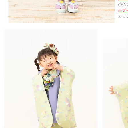
​茶色
※ブ
カラ