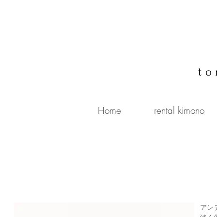
to
Home
rental kimono
アン