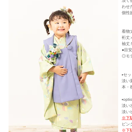
淡く
わせ
個性
着物丈
裄丈:
袖丈:
●目
◎モ
▪セッ
淡い
本・
▪opti
淡い水
淡いピ
※下
ピンク
※下