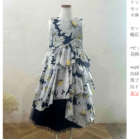
トッ
セッ
※体
セッ
幅広
▪セ
花柄
▪opt
​白
黒ブ
白ド
※ソ