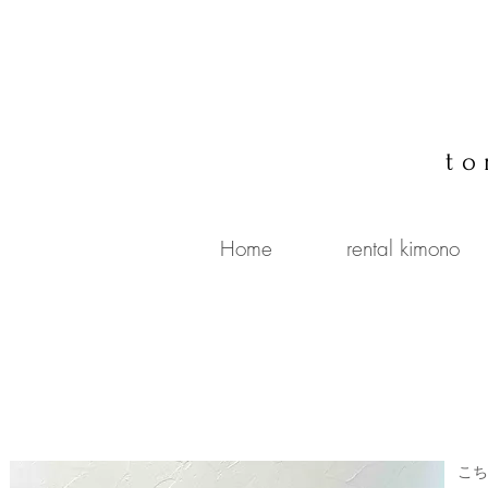
to
Home
rental kimono
こち